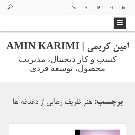
ر
د
لینک
اینس
توئیت
فیسب
اسپات
ک
ر
دای
تاگر
ر
وک
یفا
د
ن
ام
ی
ن
امین کریمی | AMIN KARIMI
و
ر
کسب و کار دیجیتال، مدیریت
ف
محصول، توسعه فردی
ت
ن
ب
ه
م
برچسب:
هنر ظریف رهایی از دغدغه ها
ط
ل
ب