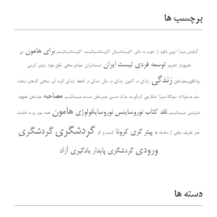
برچسب ها
برای هامون
آزمایش میترا
اروین یالوم
از خوب به عالی
اگزیستانسیال
اگزیستانسیالیست
اگزیستانسیالیسم
بن
توسعه فردی
تیست ایران
هاروویتز
تحریم
تیست‌ایران
جوامع محلی
خلق مهنا
ردپای کربنی
زندگی
روانکاوی،مغز،ذهن
زندگی در اکنون
زندگی در حال
زندگی در لحظه
زندگی گربه ای
سختی کارهای سخت
مصاحبه
سفر مسئولانه
سوگاتا میترا
شکارچی گردآورنده
مارک منسن
مدیرعامل
مستند مینیمالیسم
مغز،ذهن
مفهوم
هامون
نقد کتاب
نوروساینس
نوروسایکولوژی
خارپشتی
مینیمالیسم
همه چیز رو به فناست
گردشگری
گردشگری
پیتر گری
کرونا
هنر ظریف رهایی از دغدغه ها
کسب و کار
ورودی
گردشگری پایدار
یادگیری آزاد
دسته ها