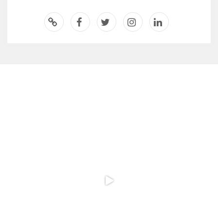
لینکدای
اینستاگر
توئیتر
فیسبو
اسپاتیفا
ن
ام
ک
ی