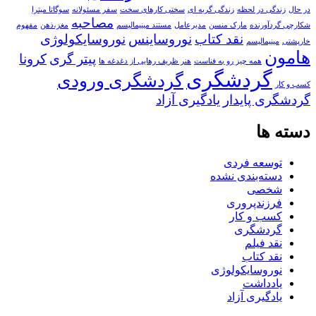
در حال
زندگی در لحظه
زندگی گربه ای
سختی کارهای سخت
سفر مسئولانه
سوگاتا میترا
مصاحبه
شکارچی گردآورنده
مارک منسن
مدیرعامل
مستند مینیمالیسم
مغز،ذهن
مفهوم
نقد کتاب
نوروساینس
نوروسایکولوژی
خارپشتی
مینیمالیسم
هامون
پیتر گری
کرونا
همه چیز رو به فناست
هنر ظریف رهایی از دغدغه ها
گردشگری
گردشگری ورودی
کسب و کار
گردشگری پایدار
یادگیری آزاد
دسته ها
توسعه فردی
دسته‌بندی نشده
شخصی
فرزندپروری
کسب و کار
گردشگری
نقد فیلم
نقد کتاب
نوروسایکولوژی
یادداشت
یادگیری آزاد