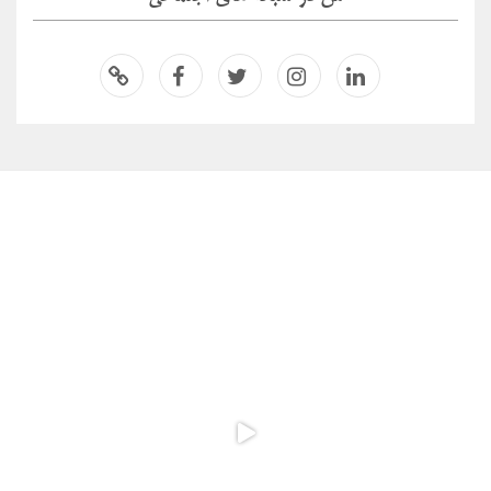
لینکدای
اینستاگر
توئیتر
فیسبو
اسپاتیفا
ن
ام
ک
ی