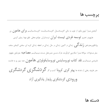
برچسب ها
برای هامون
آزمایش میترا
اروین یالوم
از خوب به عالی
اگزیستانسیال
اگزیستانسیالیست
اگزیستانسیالیسم
بن
توسعه فردی
تیست ایران
هاروویتز
تحریم
تیست‌ایران
جوامع محلی
خلق مهنا
ردپای کربنی
زندگی
روانکاوی،مغز،ذهن
زندگی در اکنون
زندگی در حال
زندگی در لحظه
زندگی گربه ای
سختی کارهای سخت
مصاحبه
سفر مسئولانه
سوگاتا میترا
شکارچی گردآورنده
مارک منسن
مدیرعامل
مستند مینیمالیسم
مغز،ذهن
مفهوم
هامون
نقد کتاب
نوروساینس
نوروسایکولوژی
خارپشتی
مینیمالیسم
همه چیز رو به فناست
گردشگری
گردشگری
پیتر گری
کرونا
هنر ظریف رهایی از دغدغه ها
کسب و کار
ورودی
گردشگری پایدار
یادگیری آزاد
دسته ها