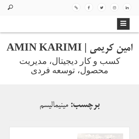
ر
د
لینک
اینس
توئیت
فیسب
اسپات
ک
ر
دای
تاگر
ر
وک
یفا
د
ن
ام
ی
ن
امین کریمی | AMIN KARIMI
و
ر
کسب و کار دیجیتال، مدیریت
ف
محصول، توسعه فردی
ت
ن
ب
ه
م
برچسب:
مینیمالیسم
ط
ل
ب