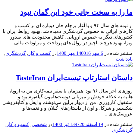
ما را به سخت جانی خود این گمان نبود
از نیمه های سال ۹۴ و با آغاز برجام جان دوباره ای بر کسب و
کارهای ایرانی به خصوص گردشگری دمیده شد. بهبود روابط ایران با
کشورهای دیگر به خصوص اروپایی، کاهش محدودیت های صدور
ویزا، بهبود هرچند ناچیز در روال های پرداخت و مراودات مالی ..
منتشر شده در
6 مهر 1400
16 مهر 1400
در
کسب و کار
,
گردشگری
,
یادداشت
داستان استارتاپ تیست‌ایران TasteIran
روزهای آخر سال ۹۶ بود. همزمان با سفر نیمه‌کاری من به اروپا،
هانیه به علاقه خودش و میزبانی دوست‌هامون گیله‌بوم بود و
مشغول کارورزی. من از دیوار برلین می‌نوشتم و ایفل و کتابفروشی
شکسپیر و شرکا، و اون از داستان‌های گیلان و و نغمه‌ها و
عروسک‌های ..
منتشر شده در
19 اسفند 1397
20 تیر 1400
در
شخصی
,
کسب و کار
,
گردشگری