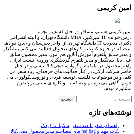
امین کریمی
امین کریمی هستم، مسافرِ در حال کشف و تجربه.
درس خوانده IT امیرکبیر، MBA دانشگاه تهران، و البته انصرافی
دکتری مدیریت IT دانشگاه تهران. از اواخر دبیرستان و حدود دو دهه
ست که در حوزه کسب و کارهای دیجیتال فعالیت می کنم. بنیانگذار
و مدیر سابق پلتفرم آموزش آنلاین هم آموز، مدیر محصول سابق
علی بابا، بنیانگذار و مدیر پلتفرم گردشگری ورودی تیست ایران،
راهبر محصول در اپلیکیشن گهواره، دیجی‌کالا، تپسی و در حال
حاضر شرکت ازکی. در کنار فعالیت های حرفه‌ای، زیاد سفر می
کنم، و در موضوعات فلسفه، توسعه فردی و نوروسایکولوژی می
خونم، گاهی می نویسم و به کسب و کارهای مبتنی بر پلتفرم
مشاوره میدم.
نوشته‌های تازه
راهنمای صفر تا صد سفر به کنیا، با کودک
نکات مهم و red flag های مصاحبه مدیر محصول دیجی‌کالا