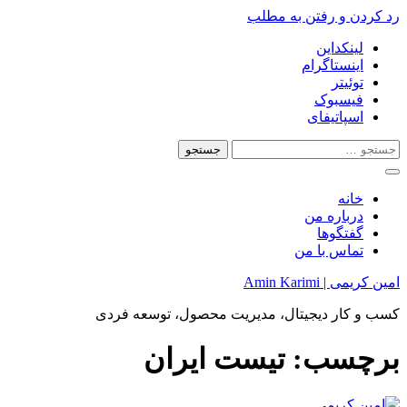
رد کردن و رفتن به مطلب
لینکداین
اینستاگرام
توئیتر
فیسبوک
اسپاتیفای
خانه
درباره من
گفتگوها
تماس با من
امین کریمی | Amin Karimi
کسب و کار دیجیتال، مدیریت محصول، توسعه فردی
برچسب:
تیست ایران