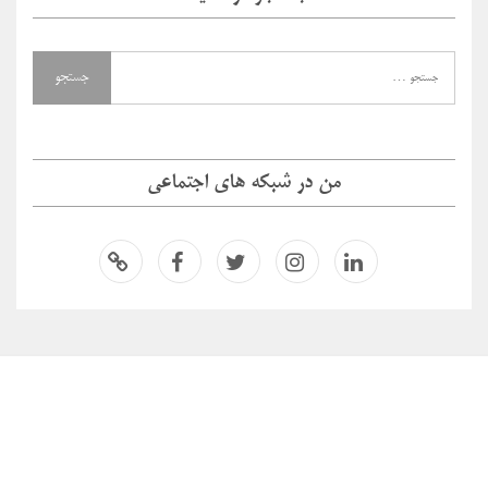
من در شبکه های اجتماعی
لینکدای
اینستاگر
توئیتر
فیسبو
اسپاتیفا
ن
ام
ک
ی