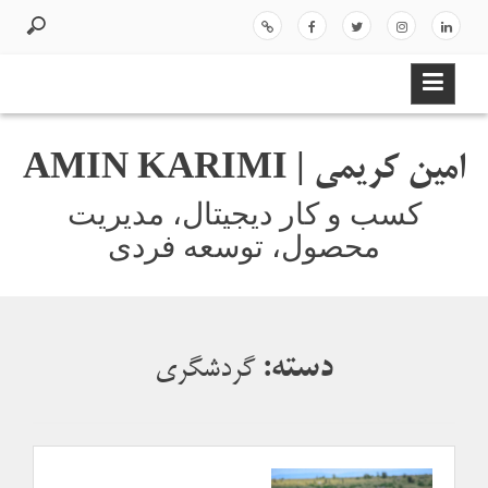
ر
د
لینک
اینس
توئیت
فیسب
اسپات
ک
ر
دای
تاگر
ر
وک
یفا
د
ن
ام
ی
ن
امین کریمی | AMIN KARIMI
و
ر
کسب و کار دیجیتال، مدیریت
ف
محصول، توسعه فردی
ت
ن
ب
ه
م
دسته:
گردشگری
ط
ل
ب