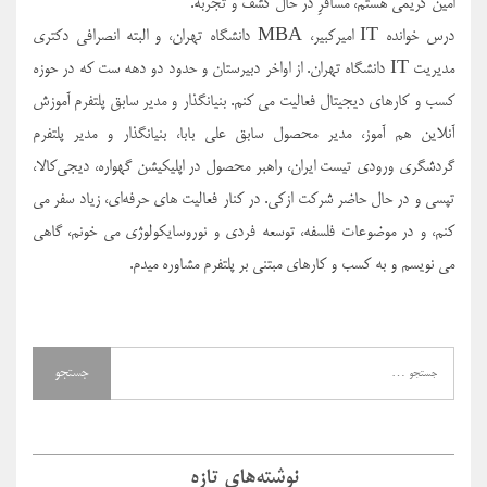
امین کریمی هستم، مسافرِ در حال کشف و تجربه.
درس خوانده IT امیرکبیر، MBA دانشگاه تهران، و البته انصرافی دکتری
مدیریت IT دانشگاه تهران. از اواخر دبیرستان و حدود دو دهه ست که در حوزه
کسب و کارهای دیجیتال فعالیت می کنم. بنیانگذار و مدیر سابق پلتفرم آموزش
آنلاین هم آموز، مدیر محصول سابق علی بابا، بنیانگذار و مدیر پلتفرم
گردشگری ورودی تیست ایران، راهبر محصول در اپلیکیشن گهواره، دیجی‌کالا،
تپسی و در حال حاضر شرکت ازکی. در کنار فعالیت های حرفه‌ای، زیاد سفر می
کنم، و در موضوعات فلسفه، توسعه فردی و نوروسایکولوژی می خونم، گاهی
می نویسم و به کسب و کارهای مبتنی بر پلتفرم مشاوره میدم.
نوشته‌های تازه