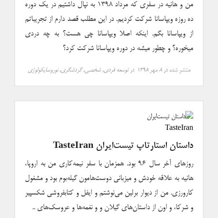
من و هانیه در سفری که مرداد ۱۳۹۸ به نپال داشتیم در یک دوره
ده روزه ویپاسانا شرکت کردیم. در این مطلب قصد دارم از تجریباتم
از ویپاسانا بگم. اینکه اصلا ویپاسانا چی هست؟ به چه دردی
میخوره؟ و چطور میشه در دوره ویپاسانا شرکت کرد؟
منتشر شده در
۸ مهر ۱۳۹۸
در
توسعه فردی
,
شخصی
,
گردشگری
,
نوروسایکولوژی
داستان استارتاپ تیست‌ایران TasteIran
روزهای آخر سال ۹۶ بود. همزمان با سفر نیمه‌کاری من به اروپا،
هانیه به علاقه خودش و میزبانی دوست‌هامون گیله‌بوم بود و مشغول
کارورزی. من از دیوار برلین می‌نوشتم و ایفل و کتابفروشی شکسپیر
و شرکا، و اون از داستان‌های گیلان و و نغمه‌ها و عروسک‌های ..