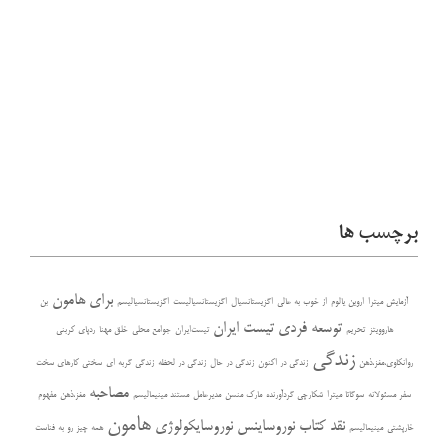
برچسب ها
برای هامون
آزمایش میترا
اروین یالوم
از خوب به عالی
اگزیستانسیال
اگزیستانسیالیست
اگزیستانسیالیسم
بن
توسعه فردی
تیست ایران
هاروویتز
تحریم
تیست‌ایران
جوامع محلی
خلق مهنا
ردپای کربنی
زندگی
روانکاوی،مغز،ذهن
زندگی در اکنون
زندگی در حال
زندگی در لحظه
زندگی گربه ای
سختی کارهای سخت
مصاحبه
سفر مسئولانه
سوگاتا میترا
شکارچی گردآورنده
مارک منسن
مدیرعامل
مستند مینیمالیسم
مغز،ذهن
مفهوم
هامون
نقد کتاب
نوروساینس
نوروسایکولوژی
خارپشتی
مینیمالیسم
همه چیز رو به فناست