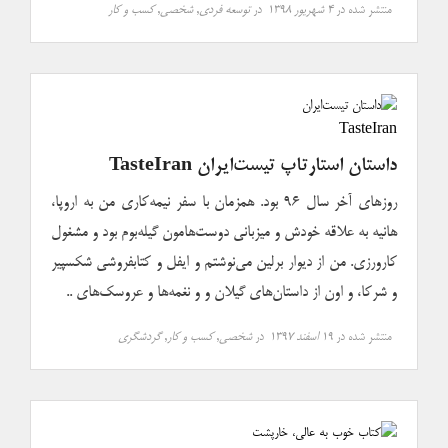
منتشر شده در
۴ شهریور ۱۳۹۸
در
توسعه فردی
,
شخصی
,
کسب و کار
داستان استارتاپ تیست‌ایران TasteIran
روزهای آخر سال ۹۶ بود. همزمان با سفر نیمه‌کاری من به اروپا،
هانیه به علاقه خودش و میزبانی دوست‌هامون گیله‌بوم بود و مشغول
کارورزی. من از دیوار برلین می‌نوشتم و ایفل و کتابفروشی شکسپیر
و شرکا، و اون از داستان‌های گیلان و و نغمه‌ها و عروسک‌های ..
منتشر شده در
۱۹ اسفند ۱۳۹۷
در
شخصی
,
کسب و کار
,
گردشگری