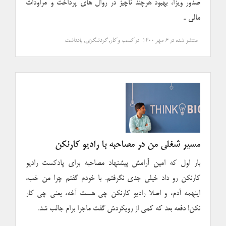
صدور ویزا، بهبود هرچند ناچیز در روال های پرداخت و مراودات
مالی ..
منتشر شده در
۶ مهر ۱۴۰۰
در
کسب و کار
,
گردشگری
,
یادداشت
مسیر شغلی من در مصاحبه با رادیو کارنکن
بار اول که امین آرامش پیشنهاد مصاحبه برای پادکست رادیو
کارنکن رو داد خیلی جدی نگرفتم. با خودم گفتم چرا من خب،
اینهمه آدم، و اصلا رادیو کارنکن چی هست آخه، یعنی چی کار
نکن! دفعه بعد که کمی از رویکردش گفت ماجرا برام جالب‌ شد.