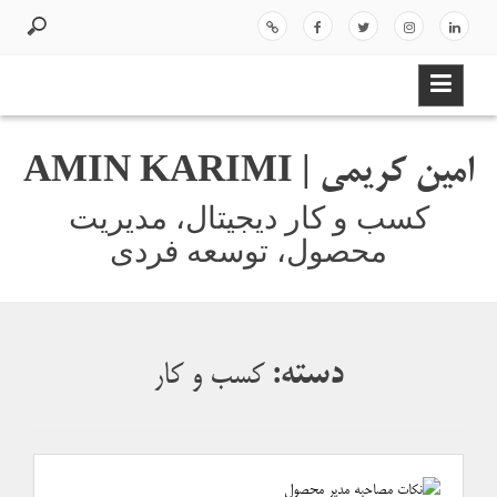
ر
د
لینک
اینس
توئیت
فیسب
اسپات
ک
ر
دای
تاگر
ر
وک
یفا
د
ن
ام
ی
ن
امین کریمی | AMIN KARIMI
و
ر
کسب و کار دیجیتال، مدیریت
ف
محصول، توسعه فردی
ت
ن
ب
ه
م
دسته:
کسب و کار
ط
ل
ب