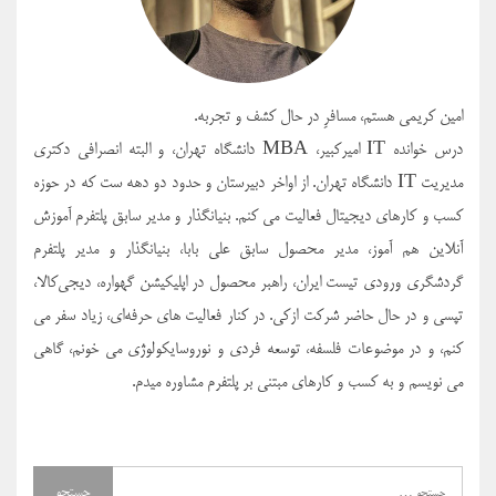
امین کریمی هستم، مسافرِ در حال کشف و تجربه.
درس خوانده IT امیرکبیر، MBA دانشگاه تهران، و البته انصرافی دکتری
مدیریت IT دانشگاه تهران. از اواخر دبیرستان و حدود دو دهه ست که در حوزه
کسب و کارهای دیجیتال فعالیت می کنم. بنیانگذار و مدیر سابق پلتفرم آموزش
آنلاین هم آموز، مدیر محصول سابق علی بابا، بنیانگذار و مدیر پلتفرم
گردشگری ورودی تیست ایران، راهبر محصول در اپلیکیشن گهواره، دیجی‌کالا،
تپسی و در حال حاضر شرکت ازکی. در کنار فعالیت های حرفه‌ای، زیاد سفر می
کنم، و در موضوعات فلسفه، توسعه فردی و نوروسایکولوژی می خونم، گاهی
می نویسم و به کسب و کارهای مبتنی بر پلتفرم مشاوره میدم.