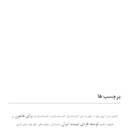
برچسب ها
برای هامون
آزمایش میترا
اروین یالوم
از خوب به عالی
اگزیستانسیال
اگزیستانسیالیست
اگزیستانسیالیسم
بن
توسعه فردی
تیست ایران
هاروویتز
تحریم
تیست‌ایران
جوامع محلی
خلق مهنا
ردپای کربنی