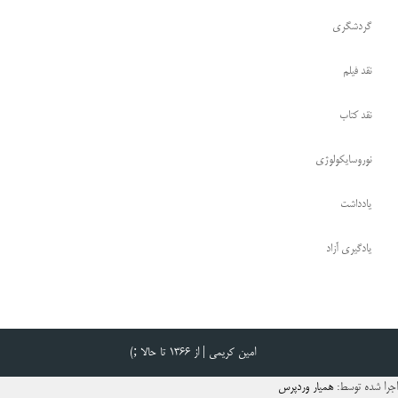
گردشگری
نقد فیلم
نقد کتاب
نوروسایکولوژی
یادداشت
یادگیری آزاد
امین کریمی | از ۱۳۶۶ تا حالا ;)
اجرا شده توسط:
همیار وردپرس