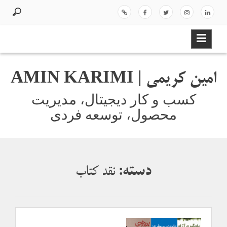
ر
د
لینک
اینس
توئیت
فیسب
اسپات
ک
ر
دای
تاگر
ر
وک
یفا
د
ن
ام
ی
ن
امین کریمی | AMIN KARIMI
و
ر
کسب و کار دیجیتال، مدیریت
ف
محصول، توسعه فردی
ت
ن
ب
ه
م
دسته:
نقد کتاب
ط
ل
ب