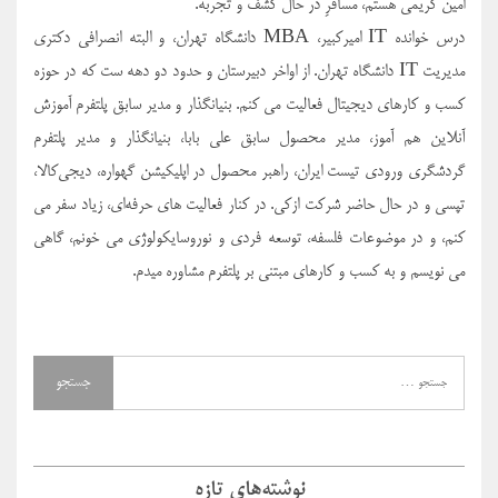
امین کریمی هستم، مسافرِ در حال کشف و تجربه.
درس خوانده IT امیرکبیر، MBA دانشگاه تهران، و البته انصرافی دکتری
مدیریت IT دانشگاه تهران. از اواخر دبیرستان و حدود دو دهه ست که در حوزه
کسب و کارهای دیجیتال فعالیت می کنم. بنیانگذار و مدیر سابق پلتفرم آموزش
آنلاین هم آموز، مدیر محصول سابق علی بابا، بنیانگذار و مدیر پلتفرم
گردشگری ورودی تیست ایران، راهبر محصول در اپلیکیشن گهواره، دیجی‌کالا،
تپسی و در حال حاضر شرکت ازکی. در کنار فعالیت های حرفه‌ای، زیاد سفر می
کنم، و در موضوعات فلسفه، توسعه فردی و نوروسایکولوژی می خونم، گاهی
می نویسم و به کسب و کارهای مبتنی بر پلتفرم مشاوره میدم.
نوشته‌های تازه