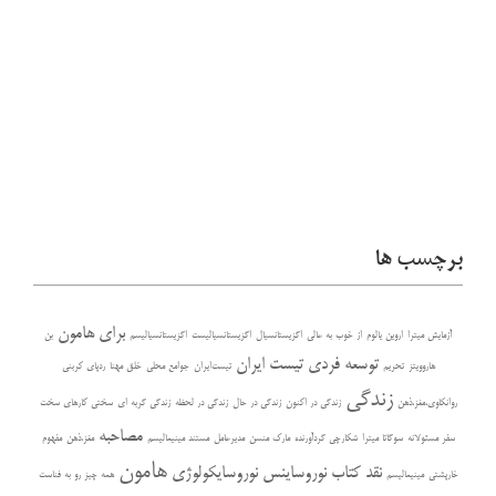
برچسب ها
برای هامون
آزمایش میترا
اروین یالوم
از خوب به عالی
اگزیستانسیال
اگزیستانسیالیست
اگزیستانسیالیسم
بن
توسعه فردی
تیست ایران
هاروویتز
تحریم
تیست‌ایران
جوامع محلی
خلق مهنا
ردپای کربنی
زندگی
روانکاوی،مغز،ذهن
زندگی در اکنون
زندگی در حال
زندگی در لحظه
زندگی گربه ای
سختی کارهای سخت
مصاحبه
سفر مسئولانه
سوگاتا میترا
شکارچی گردآورنده
مارک منسن
مدیرعامل
مستند مینیمالیسم
مغز،ذهن
مفهوم
هامون
نقد کتاب
نوروساینس
نوروسایکولوژی
خارپشتی
مینیمالیسم
همه چیز رو به فناست