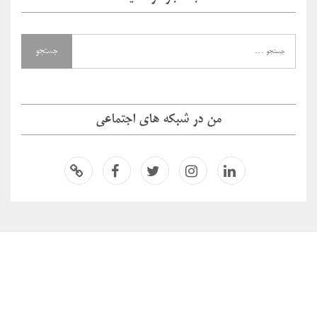
من در شبکه های اجتماعی
لینکدای
اینستاگر
توئیتر
فیسبو
اسپاتیفا
ن
ام
ک
ی